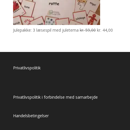
Den
Den
Julepakke: 3 læsespil med juletema
kr.
59,00
kr.
44,00
oprindelige
aktuelle
pris
pris
var:
er:
kr. 59,00.
kr. 44,00.
Privatlivspolitik
Privatlivspolitik i forbindelse med samarbejde
Handelsbetingelser