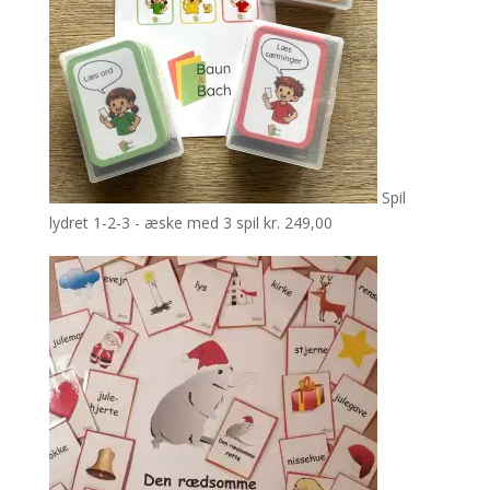
Spil
lydret 1-2-3 - æske med 3 spil
kr.
249,00