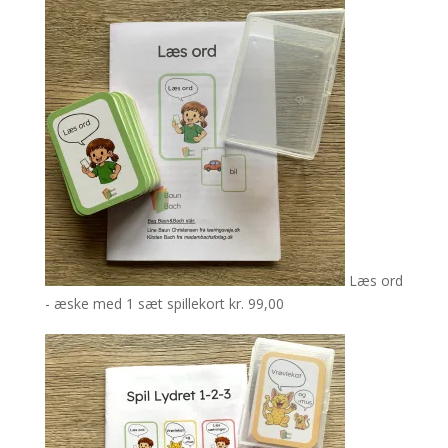
Læs ord
- æske med 1 sæt spillekort
kr.
99,00