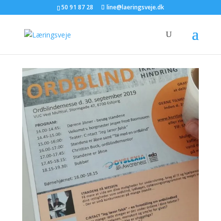
50 91 87 28
line@laeringsveje.dk