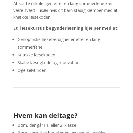
At starte i skole igen efter en lang sommerferie kan
være svært – især hvis dit barn stadig kæmper med at
knække læsekoden.
Et læsekursus begynderlæsning hjælper med at:
Genopfriske læsefærdigheder efter en lang
sommerferie
Knække læsekoden
Skabe læseglæde og motivation
Øge selvtilliden
Hvem kan deltage?
Børn, der går i 1. eller 2. klasse
Børn, som lige har eller er lige ved at knække