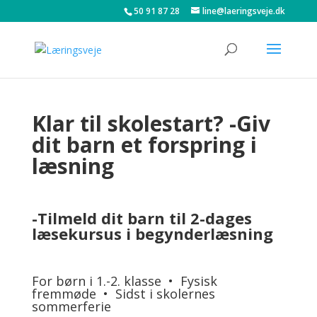
50 91 87 28
line@laeringsveje.dk
Klar til skolestart?
-Giv
dit barn et forspring i
læsning
-Tilmeld dit barn til 2-dages
læsekursus i begynderlæsning
For børn i 1.-2. klasse • Fysisk
fremmøde • Sidst i skolernes
sommerferie