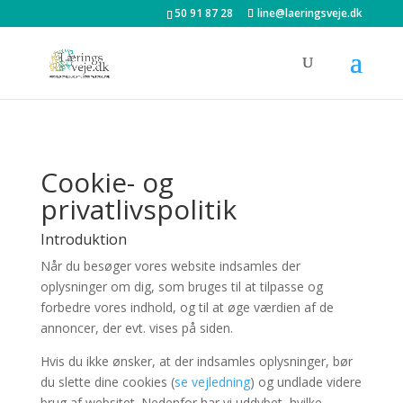
50 91 87 28
line@laeringsveje.dk
Cookie- og
privatlivspolitik
Introduktion
Når du besøger vores website indsamles der
oplysninger om dig, som bruges til at tilpasse og
forbedre vores indhold, og til at øge værdien af de
annoncer, der evt. vises på siden.
Hvis du ikke ønsker, at der indsamles oplysninger, bør
du slette dine cookies (
se vejledning
) og undlade videre
brug af websitet. Nedenfor har vi uddybet, hvilke