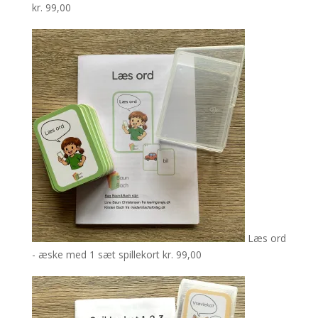
kr.
99,00
Læs ord
- æske med 1 sæt spillekort
kr.
99,00