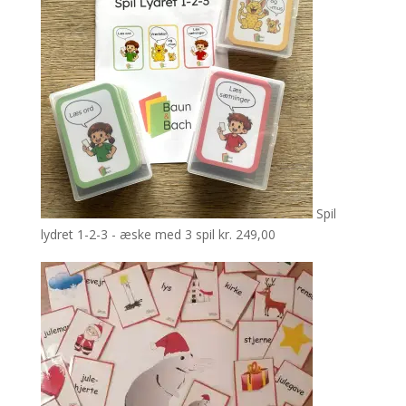
Spil
lydret 1-2-3 - æske med 3 spil
kr.
249,00