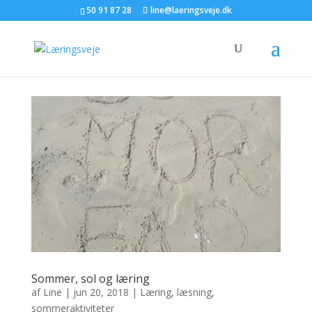
50 91 87 28
line@laeringsveje.dk
Sommer, sol og læring
af
Line
|
jun 20, 2018
|
Læring
,
læsning
,
sommeraktiviteter