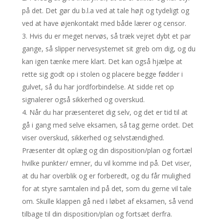
på det. Det gør du b.l.a ved at tale højt og tydeligt og
ved at have øjenkontakt med både lærer og censor.
Hvis du er meget nervøs, så træk vejret dybt et par
gange, så slipper nervesystemet sit greb om dig, og du
kan igen tænke mere klart. Det kan også hjælpe at
rette sig godt op i stolen og placere begge fødder i
gulvet, så du har jordforbindelse. At sidde ret op
signalerer også sikkerhed og overskud.
Når du har præsenteret dig selv, og det er tid til at
gå i gang med selve eksamen, så tag gerne ordet. Det
viser overskud, sikkerhed og selvstændighed.
Præsenter dit oplæg og din disposition/plan og fortæl
hvilke punkter/ emner, du vil komme ind på. Det viser,
at du har overblik og er forberedt, og du får mulighed
for at styre samtalen ind på det, som du gerne vil tale
om. Skulle klappen gå ned i løbet af eksamen, så vend
tilbage til din disposition/plan og fortsæt derfra.