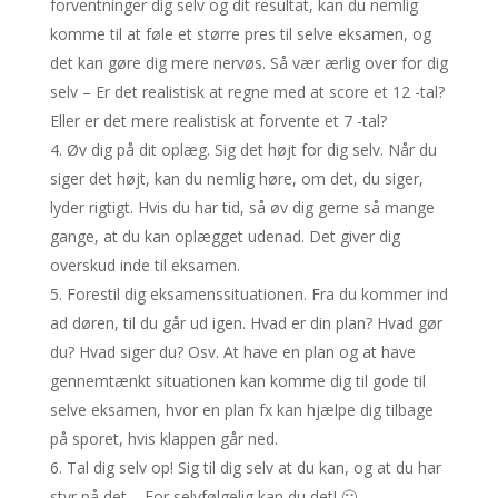
forventninger dig selv og dit resultat, kan du nemlig
komme til at føle et større pres til selve eksamen, og
det kan gøre dig mere nervøs. Så vær ærlig over for dig
selv – Er det realistisk at regne med at score et 12 -tal?
Eller er det mere realistisk at forvente et 7 -tal?
Øv dig på dit oplæg. Sig det højt for dig selv. Når du
siger det højt, kan du nemlig høre, om det, du siger,
lyder rigtigt. Hvis du har tid, så øv dig gerne så mange
gange, at du kan oplægget udenad. Det giver dig
overskud inde til eksamen.
Forestil dig eksamenssituationen. Fra du kommer ind
ad døren, til du går ud igen. Hvad er din plan? Hvad gør
du? Hvad siger du? Osv. At have en plan og at have
gennemtænkt situationen kan komme dig til gode til
selve eksamen, hvor en plan fx kan hjælpe dig tilbage
på sporet, hvis klappen går ned.
Tal dig selv op! Sig til dig selv at du kan, og at du har
styr på det – For selvfølgelig kan du det! 🙂