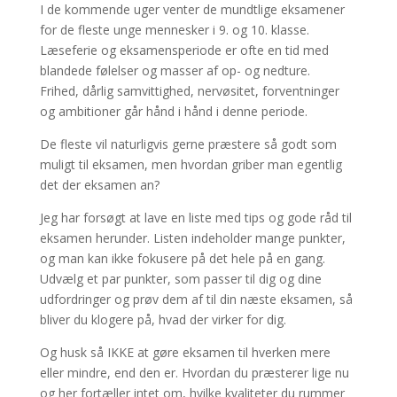
I de kommende uger venter de mundtlige eksamener
for de fleste unge mennesker i 9. og 10. klasse.
Læseferie og eksamensperiode er ofte en tid med
blandede følelser og masser af op- og nedture.
Frihed, dårlig samvittighed, nervøsitet, forventninger
og ambitioner går hånd i hånd i denne periode.
De fleste vil naturligvis gerne præstere så godt som
muligt til eksamen, men hvordan griber man egentlig
det der eksamen an?
Jeg har forsøgt at lave en liste med tips og gode råd til
eksamen herunder. Listen indeholder mange punkter,
og man kan ikke fokusere på det hele på en gang.
Udvælg et par punkter, som passer til dig og dine
udfordringer og prøv dem af til din næste eksamen, så
bliver du klogere på, hvad der virker for dig.
Og husk så IKKE at gøre eksamen til hverken mere
eller mindre, end den er. Hvordan du præsterer lige nu
og her fortæller intet om, hvilke kvaliteter du rummer