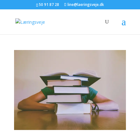
50 91 87 28
line@laeringsveje.dk