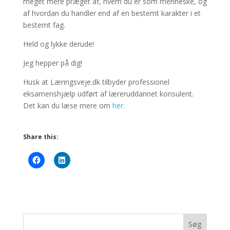
meget mere præget af, hvem du er som menneske, og
af hvordan du handler end af en bestemt karakter i et
bestemt fag.
Held og lykke derude!
Jeg hepper på dig!
Husk at Læringsveje.dk tilbyder professionel
eksamenshjælp udført af læreruddannet konsulent.
Det kan du læse mere om
her.
Share this: