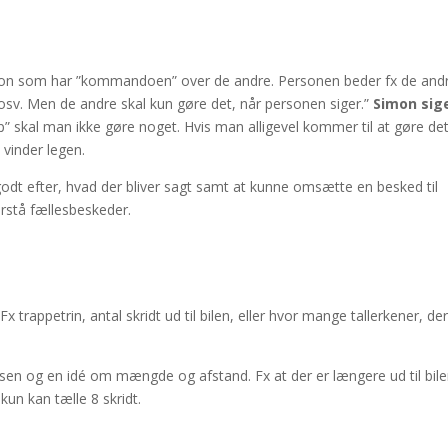
erson som har ”kommandoen” over de andre. Personen beder fx de and
 osv. Men de andre skal kun gøre det, når personen siger.”
Simon sig
 op” skal man ikke gøre noget. Hvis man alligevel kommer til at gøre det
 vinder legen.
e godt efter, hvad der bliver sagt samt at kunne omsætte en besked til
orstå fællesbeskeder.
x trappetrin, antal skridt ud til bilen, eller hvor mange tallerkener, der
sen og en idé om mængde og afstand. Fx at der er længere ud til bile
kun kan tælle 8 skridt.