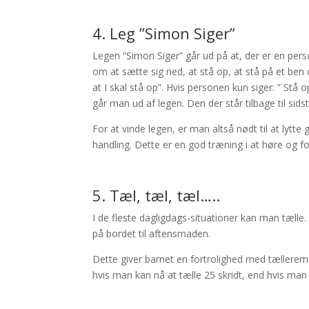
4. Leg ”Simon Siger”
Legen ”Simon Siger” går ud på at, der er en p
om at sætte sig ned, at stå op, at stå på et ben
at I skal stå op”. Hvis personen kun siger: ” Stå
går man ud af legen. Den der står tilbage til sidst
For at vinde legen, er man altså nødt til at lytt
handling. Dette er en god træning i at høre og f
5. Tæl, tæl, tæl…..
I de fleste dagligdags-situationer kan man tælle. F
på bordet til aftensmaden.
Dette giver barnet en fortrolighed med tællerem
hvis man kan nå at tælle 25 skridt, end hvis man 