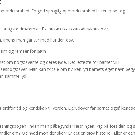
e
ge opmærksomhed. En god sproglig opmærksomhed letter læse- og
 længste rim-remse. Ex. hus-mus-lus-sus-dus-knus osv.
en, imens man går tur med hunden osv.
rim og remser for børn.
 om bogstaverne og deres lyde. Det letteste for barnet vil i
sesbogstaver. Man kan fx tale om hvilken lyd barnets eget navn beg
en samme lyd.
ets ordforråd og kendskab til verden. Derudover får barnet også kends
læsningsbogen, inden man påbegynder læsningen. Kig på forsiden og st
ndler om? Og hvad mon der sker? Er det en sjov historie? Eller er de