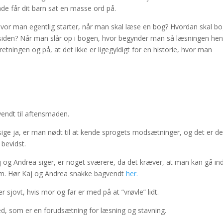
åde får dit barn sat en masse ord på.
hvor man egentlig starter, når man skal læse en bog? Hvordan skal b
siden? Når man slår op i bogen, hvor begynder man så læsningen he
ingen og på, at det ikke er ligegyldigt for en historie, hvor man
endt til aftensmaden.
sige ja, er man nødt til at kende sprogets modsætninger, og det er de
 bevidst.
j og Andrea siger, er noget sværere, da det kræver, at man kan gå ind
om. Hør Kaj og Andrea snakke bagvendt
her.
r sjovt, hvis mor og far er med på at ”vrøvle” lidt.
, som er en forudsætning for læsning og stavning.