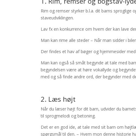
1. Rim, remser og bogstav-lyd
Rim og remser styrker b.l.a. dit barns sprogli
staveudviklingen.
Lav fx en konkurrence om hvem der kan lave den
Man kan rime alle steder – Når man sidder i bil
Der findes et hav af bøger og hjemmesider med 
Man kan også så småt begynde at tale med barnet
begyndelsen være at høre vokallyde og begyndel
med og så finde andre ord, der begynder med d
2. Læs højt
Når du læser højt for dit barn, udvider du barn
til sprogmelodi og betoning.
Det er en god ide, at tale med sit barn om højt
spørgsmål til den. – Hvem mon denne historie ha