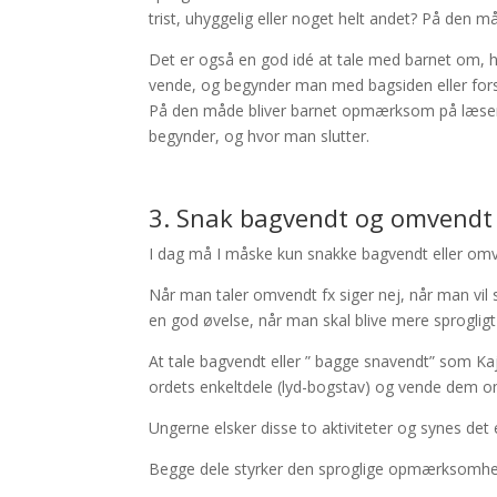
trist, uhyggelig eller noget helt andet? På den m
Det er også en god idé at tale med barnet om, 
vende, og begynder man med bagsiden eller for
På den måde bliver barnet opmærksom på læseretn
begynder, og hvor man slutter.
3. Snak bagvendt og omvendt
I dag må I måske kun snakke bagvendt eller omv
Når man taler omvendt fx siger nej, når man vil 
en god øvelse, når man skal blive mere sprogligt
At tale bagvendt eller ” bagge snavendt” som Ka
ordets enkeltdele (lyd-bogstav) og vende dem 
Ungerne elsker disse to aktiviteter og synes det e
Begge dele styrker den sproglige opmærksomhed