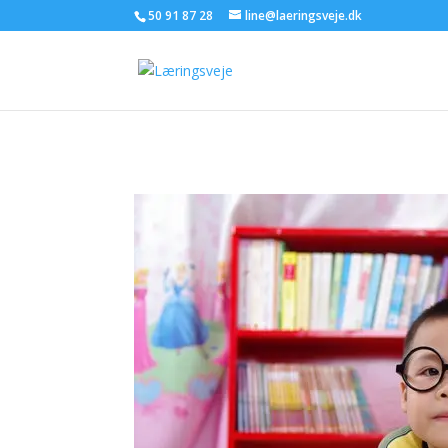
50 91 87 28
line@laeringsveje.dk