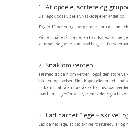
6. At opdele, sortere og grupp
Del legoklodser, perler, vasketøj eller andet op i 
Tag fx 10 perler og spørg barnet, om de kan deles,
På den måde får barnet en bevidsthed om begrebe
sammen begreber som skal bruges i fx matemat
7. Snak om verden
Tal med dit barn om verden- også den store verd
billeder, oplevelser, film, bøger eller andet. Lad
dit barn til at få en forståelse for, hvordan v
Hvis barnet genfortæller, trænes der også huk
8. Lad barnet ”lege – skrive” 
Lad barnet lege, at det skriver fx kruseduller og 