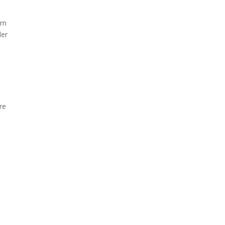
arn
ler
re