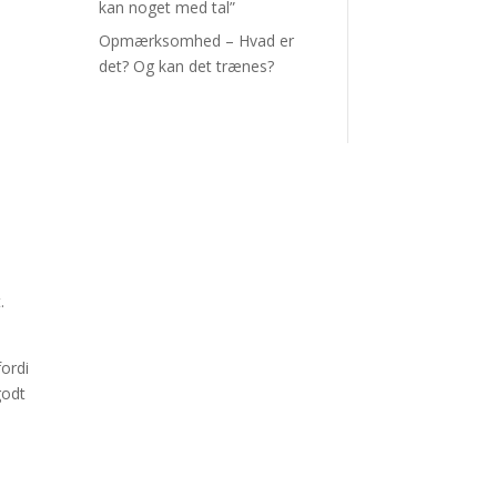
kan noget med tal”
Opmærksomhed – Hvad er
det? Og kan det trænes?
s
.
fordi
godt