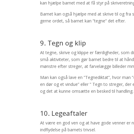
kan hjælpe barnet med at få styr på skriveretni
Barnet kan også hjælpe med at skrive til og fra 
gerne ordet, så barnet kan ”tegne” det efter.
9. Tegn og klip
At tegne, skrive og klippe er færdigheder, som dit
små aktiviteter, som gør barnet bedre til at hånd
mønstre efter streger, at farvelægge billeder m
Man kan også lave en ”Tegnediktat”, hvor man ”d
en dør og et vindue” eller ” Tegn to streger, d
og det at kunne omsætte en besked til handling.
10. Legeaftaler
At være en god ven og at have gode venner er nog
indflydelse på barnets trivsel.