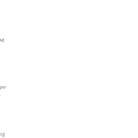
Alt
lper
.
 og