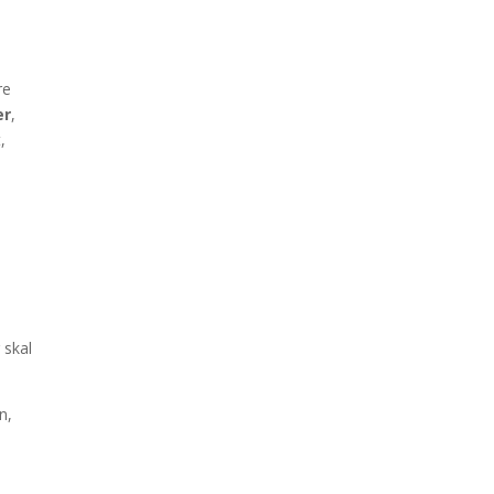
re
er
,
,
 skal
n,