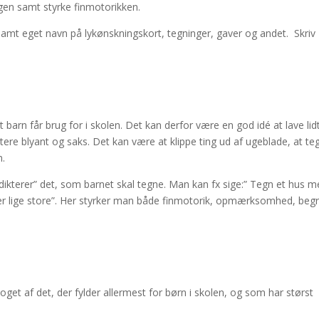
ngen samt styrke finmotorikken.
samt eget navn på lykønskningskort, tegninger, gaver og andet. Skriv
 barn får brug for i skolen. Det kan derfor være en god idé at lave lid
tere blyant og saks. Det kan være at klippe ting ud af ugeblade, at te
m.
ikterer” det, som barnet skal tegne. Man kan fx sige:” Tegn et hus 
er er lige store”. Her styrker man både finmotorik, opmærksomhed, beg
et af det, der fylder allermest for børn i skolen, og som har størst