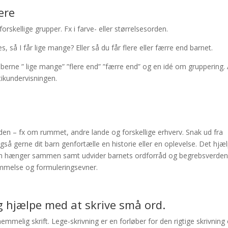
ere
forskellige grupper. Fx i farve- eller størrelsesorden.
 så I får lige mange? Eller så du får flere eller færre end barnet.
rne ” lige mange” ”flere end” ”færre end” og en idé om gruppering. 
ikundervisningen.
en – fx om rummet, andre lande og forskellige erhverv. Snak ud fra
 også gerne dit barn genfortælle en historie eller en oplevelse. Det hjæ
erden hænger sammen samt udvider barnets ordforråd og begrebsverden
ommelse og formuleringsevner.
og hjælpe med at skrive små ord.
hemmelig skrift. Lege-skrivning er en forløber for den rigtige skrivning