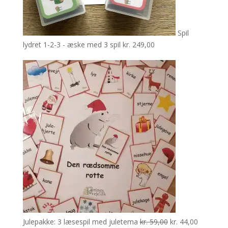
Spil
lydret 1-2-3 - æske med 3 spil
kr.
249,00
Den
Den
Julepakke: 3 læsespil med juletema
kr.
59,00
kr.
44,00