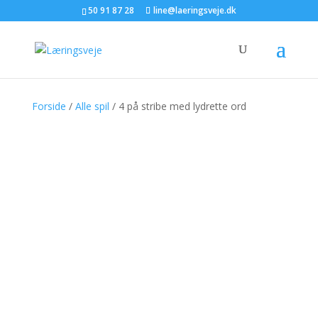
50 91 87 28
line@laeringsveje.dk
Forside
/
Alle spil
/ 4 på stribe med lydrette ord