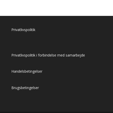
oprindelige
aktuelle
pris
pris
var:
er:
kr. 59,00.
kr. 44,00.
Privatlivspolitik
Privatlivspolitik i forbindelse med samarbejde
Handelsbetingelser
Brugsbetingelser