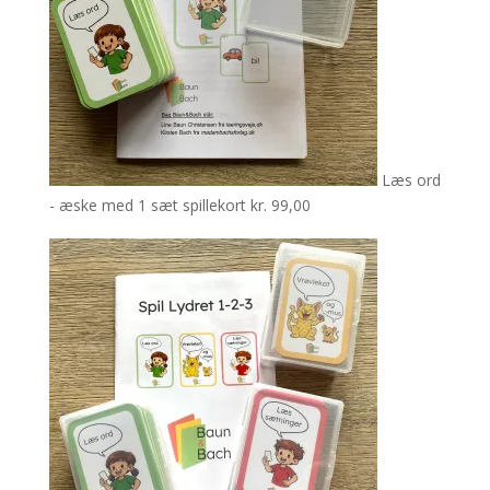
Læs ord
- æske med 1 sæt spillekort
kr.
99,00