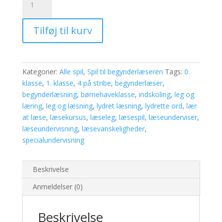
på
stribe
Tilføj til kurv
med
lydrette
ord
antal
Kategorier:
Alle spil
,
Spil til begynderlæseren
Tags:
0.
klasse
,
1. klasse
,
4 på stribe
,
begynderlæser
,
begynderlæsning
,
børnehaveklasse
,
indskoling
,
leg og
læring
,
leg og læsning
,
lydret læsning
,
lydrette ord
,
lær
at læse
,
læsekursus
,
læseleg
,
læsespil
,
læseunderviser
,
læseundervisning
,
læsevanskeligheder
,
specialundervisning
Beskrivelse
Anmeldelser (0)
Beskrivelse