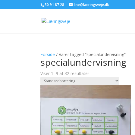
50 91 87 28
line@laeringsveje.dk
Forside
/ Varer tagged “specialundervisning”
specialundervisning
Viser 1–9 af 32 resultater