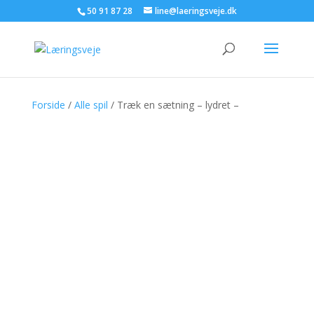
50 91 87 28
line@laeringsveje.dk
Forside
/
Alle spil
/ Træk en sætning – lydret –