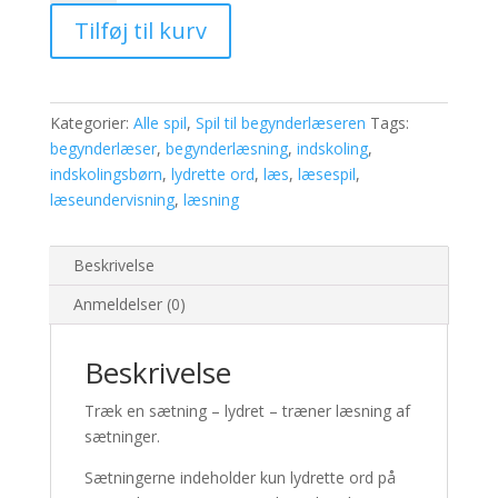
sætning
Tilføj til kurv
-
lydret
-
antal
Kategorier:
Alle spil
,
Spil til begynderlæseren
Tags:
begynderlæser
,
begynderlæsning
,
indskoling
,
indskolingsbørn
,
lydrette ord
,
læs
,
læsespil
,
læseundervisning
,
læsning
Beskrivelse
Anmeldelser (0)
Beskrivelse
Træk en sætning – lydret – træner læsning af
sætninger.
Sætningerne indeholder kun lydrette ord på