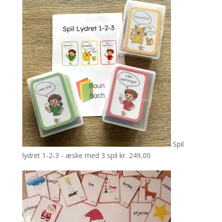
Spil
lydret 1-2-3 - æske med 3 spil
kr.
249,00