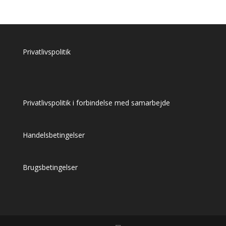
pris
pris
var:
er:
kr. 59,00.
kr. 44,00.
Privatlivspolitik
Privatlivspolitik i forbindelse med samarbejde
Handelsbetingelser
Brugsbetingelser