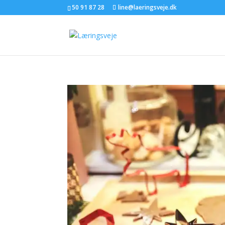
50 91 87 28
line@laeringsveje.dk