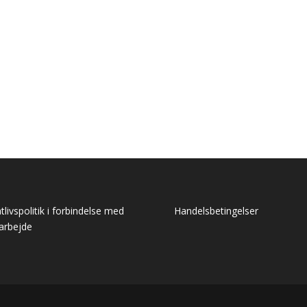
atlivspolitik i forbindelse med
Handelsbetingelser
arbejde