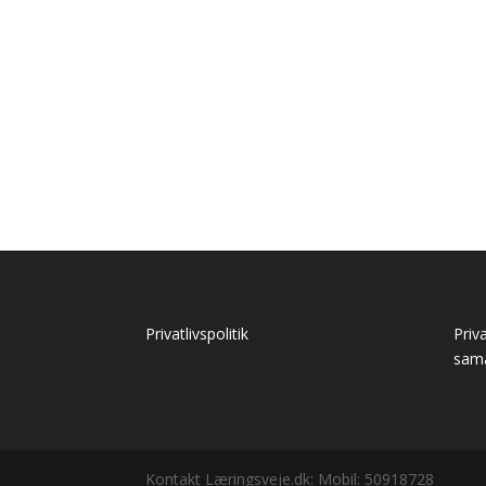
Privatlivspolitik
Priv
sam
Kontakt Læringsveje.dk: Mobil: 50918728