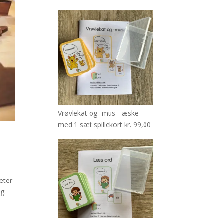
Vrøvlekat og -mus - æske
med 1 sæt spillekort
kr.
99,00
g
eter
g.