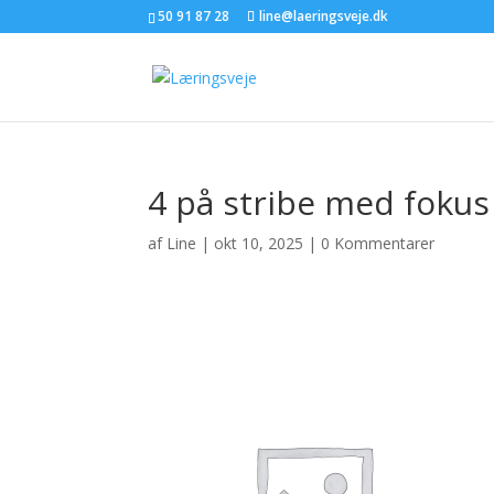
50 91 87 28
line@laeringsveje.dk
4 på stribe med fokus
af
Line
|
okt 10, 2025
|
0 Kommentarer