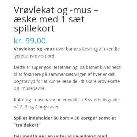
Vrøvlekat og -mus –
æske med 1 sæt
spillekort
kr.
99,00
Vrøvlekat og -mus
øver barnets læsning af ukendte
lydrette (vrøvle-) ord.
Dette er super god læsetræning, da barnet bliver nødt
til at fokusere på sammensætningen af hver enkelt
bogstavlyd for at kunne læse de lidt skøre vrøvlekatte
og -musenavne.
Katte og -musenavnene er inddelt i 3 sværhedsgrader
på 2, 3 og 4 bogstaver.
Spillet indeholder 60 kort = 30 kortpar samt et
“troldekort”
Der medfølger en udførlig vejledning med