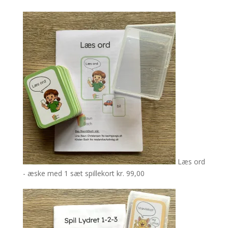
Læs ord
- æske med 1 sæt spillekort
kr.
99,00