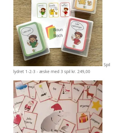
Spil
lydret 1-2-3 - æske med 3 spil
kr.
249,00