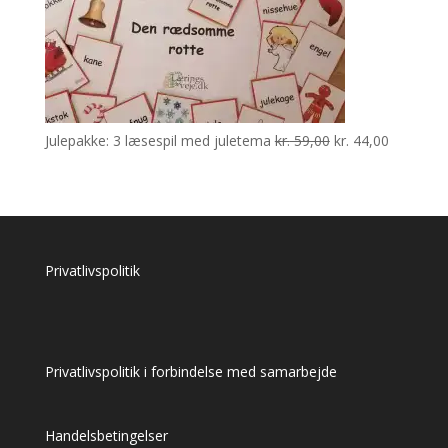
Den
Den
Julepakke: 3 læsespil med juletema
kr.
59,00
kr.
44,00
oprindelige
aktuelle
pris
pris
var:
er:
kr. 59,00.
kr. 44,00.
Privatlivspolitik
Privatlivspolitik i forbindelse med samarbejde
Handelsbetingelser