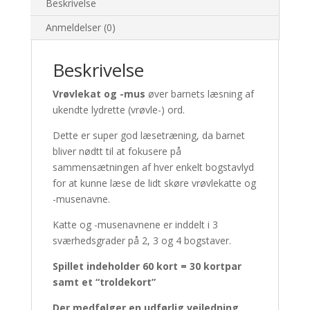
Beskrivelse
Anmeldelser (0)
Beskrivelse
Vrøvlekat og -mus
øver barnets læsning af
ukendte lydrette (vrøvle-) ord.
Dette er super god læsetræning, da barnet
bliver nødtt til at fokusere på
sammensætningen af hver enkelt bogstavlyd
for at kunne læse de lidt skøre vrøvlekatte og
-musenavne.
Katte og -musenavnene er inddelt i 3
sværhedsgrader på 2, 3 og 4 bogstaver.
Spillet indeholder 60 kort = 30 kortpar
samt et “troldekort”
Der medfølger en udførlig vejledning