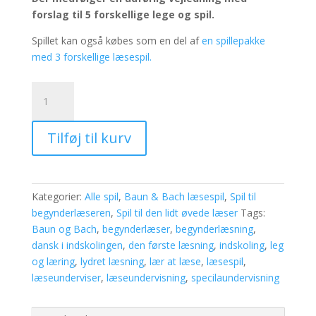
forslag til 5 forskellige lege og spil.
Spillet kan også købes som en del af
en spillepakke
med 3 forskellige læsespil.
Vrøvlekat
og
-
Tilføj til kurv
mus
-
æske
med
Kategorier:
Alle spil
,
Baun & Bach læsespil
,
Spil til
1
begynderlæseren
,
Spil til den lidt øvede læser
Tags:
sæt
Baun og Bach
,
begynderlæser
,
begynderlæsning
,
spillekort
dansk i indskolingen
,
den første læsning
,
indskoling
,
leg
antal
og læring
,
lydret læsning
,
lær at læse
,
læsespil
,
læseunderviser
,
læseundervisning
,
specilaundervisning