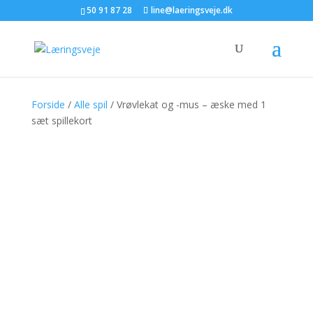
50 91 87 28
line@laeringsveje.dk
Forside
/
Alle spil
/ Vrøvlekat og -mus – æske med 1
sæt spillekort