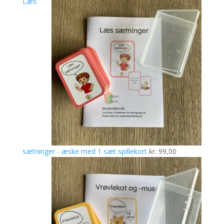
Læs
sætninger - æske med 1 sæt spillekort
kr.
99,00