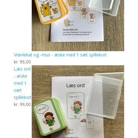
Vrøvlekat og -mus - æske med 1 sæt spillekort
kr.
99,00
Læs ord
- æske
med 1
sæt
spillekort
kr.
99,00