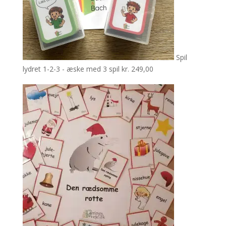
Spil
lydret 1-2-3 - æske med 3 spil
kr.
249,00