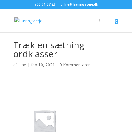
50 91 87 28
line@laeringsveje.dk
Træk en sætning –
ordklasser
af
Line
|
feb 10, 2021
|
0 Kommentarer