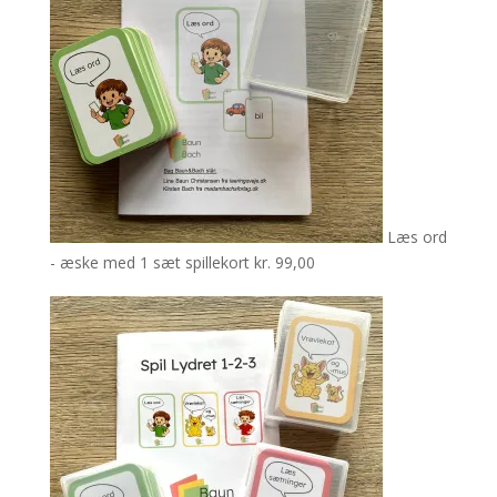
Læs ord
- æske med 1 sæt spillekort
kr.
99,00