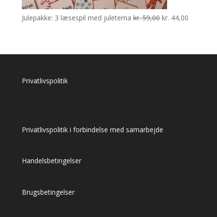
Den
Den
Julepakke: 3 læsespil med juletema
kr.
59,00
kr.
44,00
oprindelige
aktuelle
pris
pris
var:
er:
kr. 59,00.
kr. 44,00.
Privatlivspolitik
Privatlivspolitik i forbindelse med samarbejde
Handelsbetingelser
Brugsbetingelser