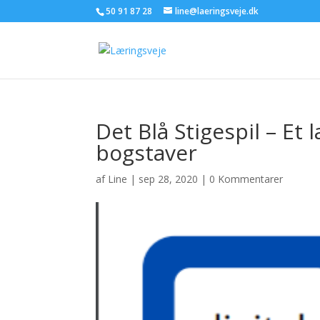
50 91 87 28
line@laeringsveje.dk
Det Blå Stigespil – Et
bogstaver
af
Line
|
sep 28, 2020
|
0 Kommentarer