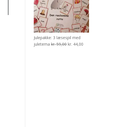
Julepakke: 3 læsespil med
Den
Den
juletema
kr.
59,00
kr.
44,00
oprindelige
aktuelle
pris
pris
var:
er:
kr. 59,00.
kr. 44,00.