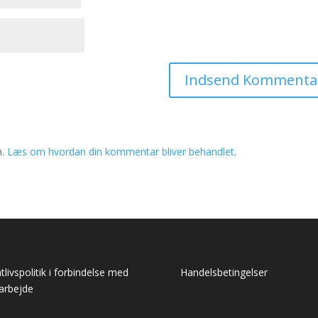
m.
Læs om hvordan din kommentar bliver behandlet
.
atlivspolitik i forbindelse med
Handelsbetingelser
arbejde