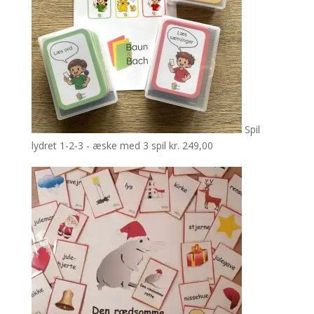
Spil
lydret 1-2-3 - æske med 3 spil
kr.
249,00