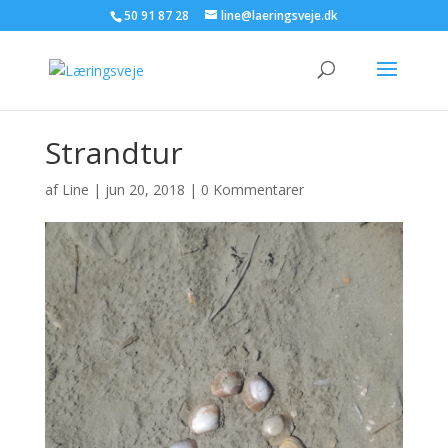
50 91 87 28
line@laeringsveje.dk
Strandtur
af
Line
|
jun 20, 2018
|
0 Kommentarer