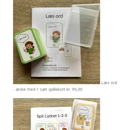
Læs ord
- æske med 1 sæt spillekort
kr.
99,00