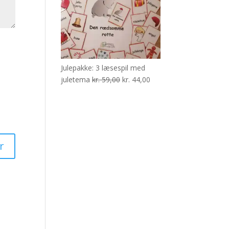
Julepakke: 3 læsespil med
Den
Den
juletema
kr.
59,00
kr.
44,00
oprindelige
aktuelle
pris
pris
var:
er:
kr. 59,00.
kr. 44,00.