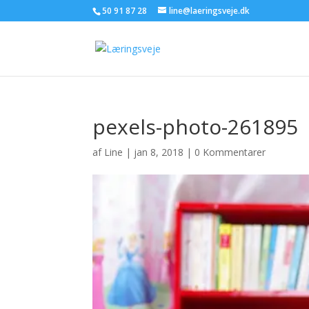
50 91 87 28
line@laeringsveje.dk
pexels-photo-261895
af
Line
|
jan 8, 2018
|
0 Kommentarer