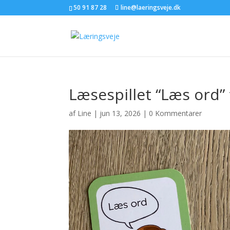
50 91 87 28
line@laeringsveje.dk
Læsespillet “Læs ord”
af
Line
|
jun 13, 2026
|
0 Kommentarer