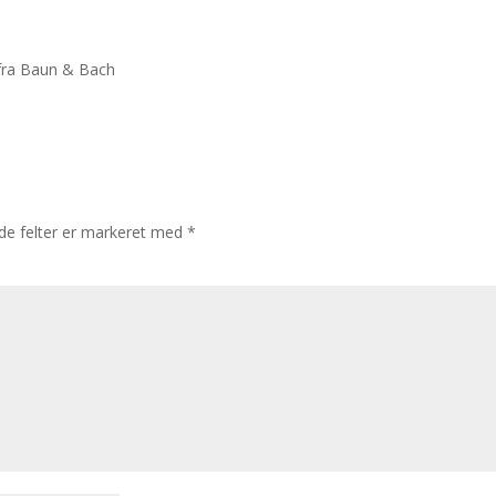
 fra Baun & Bach
e felter er markeret med
*