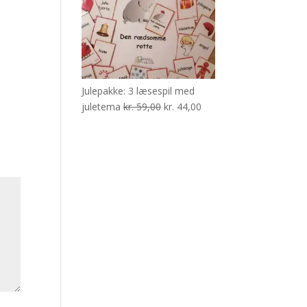
Julepakke: 3 læsespil med
Den
Den
juletema
kr.
59,00
kr.
44,00
oprindelige
aktuelle
pris
pris
var:
er:
kr. 59,00.
kr. 44,00.