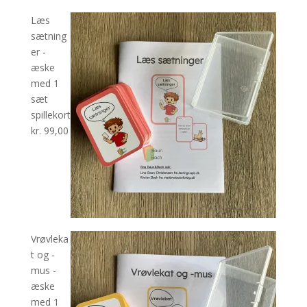
Læs
sætning
er -
æske
med 1
sæt
spillekort
kr.
99,00
Vrøvleka
t og -
mus -
æske
med 1