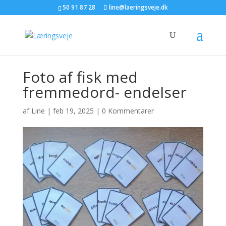
50 91 87 28
line@laeringsveje.dk
Foto af fisk med
fremmedord- endelser
af
Line
|
feb 19, 2025
|
0 Kommentarer