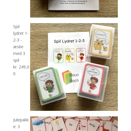
Spil
lydret 1-
2-3 -
æske
med 3
spil
kr.
249,0
0
Julepakk
e: 3