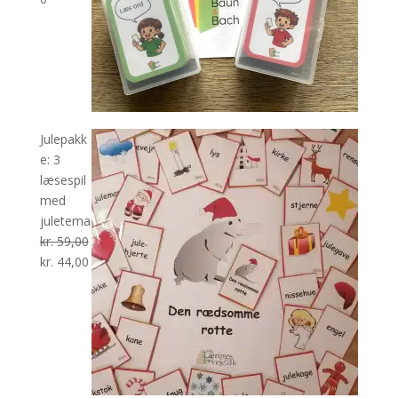
Julepakk
e: 3
læsespil
med
juletema
kr.
59,00
Den
Den
kr.
44,00
oprindelige
aktuelle
pris
pris
var:
er:
kr. 59,00.
kr. 44,00.