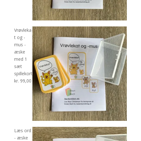
Vrøvleka
t og -
mus -
æske
med 1
sæt
spillekort
kr.
99,00
Læs ord
- æske