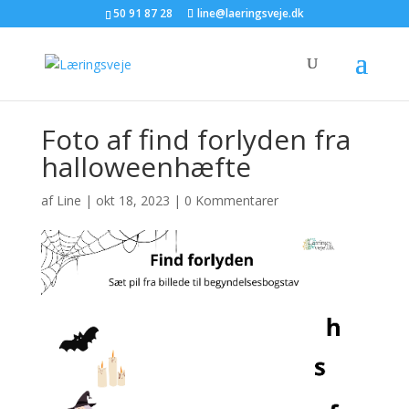
50 91 87 28
line@laeringsveje.dk
Foto af find forlyden fra
halloweenhæfte
af
Line
|
okt 18, 2023
|
0 Kommentarer