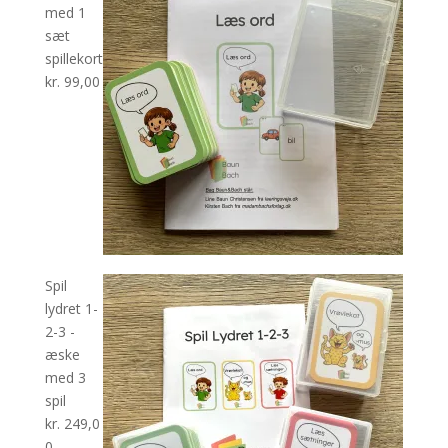
med 1
sæt
spillekort
kr.
99,00
Spil
lydret 1-
2-3 -
æske
med 3
spil
kr.
249,0
0