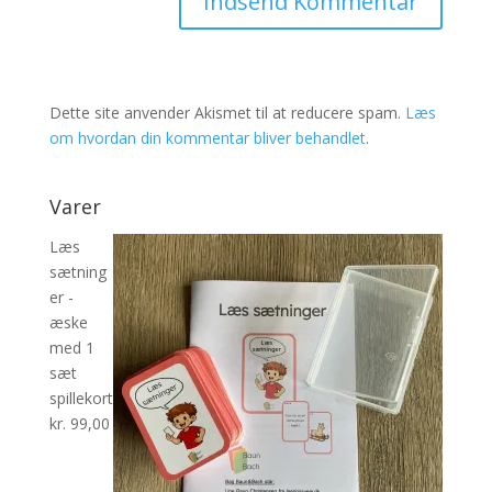
Dette site anvender Akismet til at reducere spam.
Læs
om hvordan din kommentar bliver behandlet
.
Varer
Læs
sætning
er -
æske
med 1
sæt
spillekort
kr.
99,00