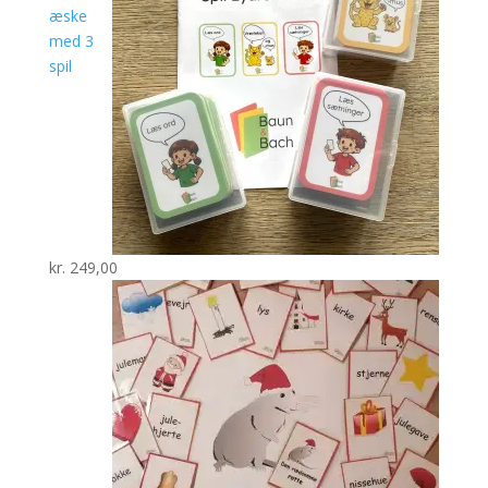
æske
med 3
spil
kr.
249,00