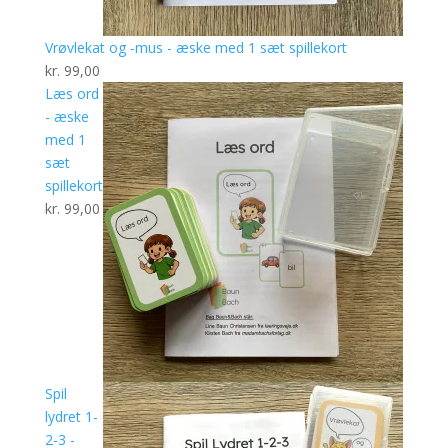
Vrøvlekat og -mus - æske med 1 sæt spillekort
kr.
99,00
Læs ord
- æske
med 1
sæt
spillekort
kr.
99,00
Spil
lydret 1-
2-3 -