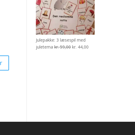
Julepakke: 3 læsespil med
Den
Den
juletema
kr.
59,00
kr.
44,00
oprindelige
aktuelle
pris
pris
var:
er:
kr. 59,00.
kr. 44,00.