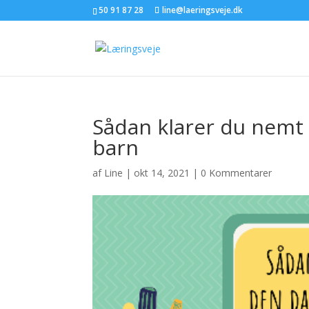
50 91 87 28
line@laeringsveje.dk
Sådan klarer du nemt
barn
af
Line
|
okt 14, 2021
|
0 Kommentarer