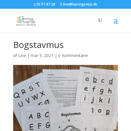
50 91 87 28
line@laeringsveje.dk
Bogstavmus
af
Line
|
mar 9, 2021
|
0 Kommentarer