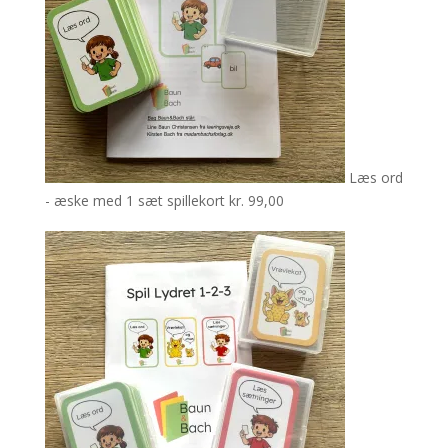
Læs ord
- æske med 1 sæt spillekort
kr.
99,00