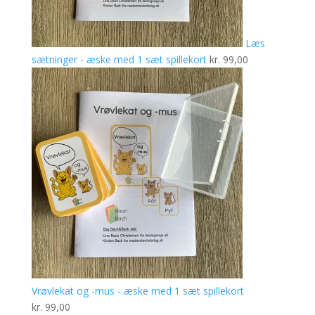
Læs
sætninger - æske med 1 sæt spillekort
kr.
99,00
Vrøvlekat og -mus - æske med 1 sæt spillekort
kr.
99,00