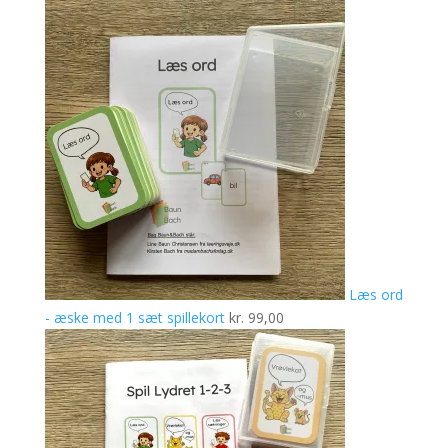
Læs ord
- æske med 1 sæt spillekort
kr.
99,00