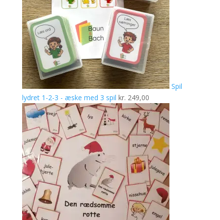
Spil
lydret 1-2-3 - æske med 3 spil
kr.
249,00