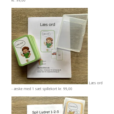
kr.
99,00
Læs ord
- æske med 1 sæt spillekort
kr.
99,00