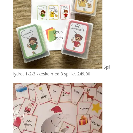
Spil
lydret 1-2-3 - æske med 3 spil
kr.
249,00