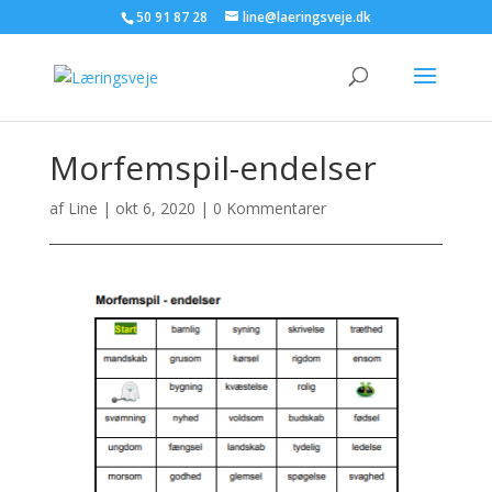
50 91 87 28
line@laeringsveje.dk
Morfemspil-endelser
af
Line
|
okt 6, 2020
|
0 Kommentarer