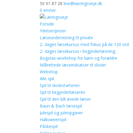
50 91 87 28
line@laeringsveje.dk
0 emner
Forside
Ydelser/priser
Læseundervisning til private
2- dages læsekursus med fokus på de 120 ord
2- dages læsekursus i begynderlæsning
Bogstav-workshop for børn og forældre
Målrettede læseindsatser til skoler
Webshop
Alle spil
Spil til skolestarteren
Spil til begynderlæseren
Spil til den lidt øvede læser
Baun & Bach læsespil
Julespil og juleopgaver
Halloweenspil
Påskespil