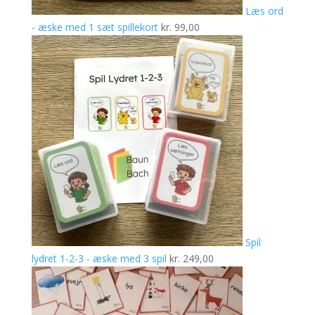
Læs ord
- æske med 1 sæt spillekort
kr.
99,00
Spil
lydret 1-2-3 - æske med 3 spil
kr.
249,00