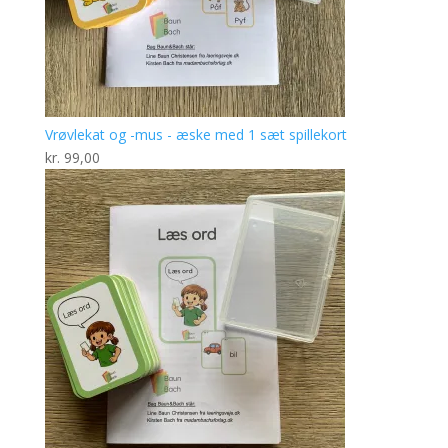
Vrøvlekat og -mus - æske med 1 sæt spillekort
kr.
99,00