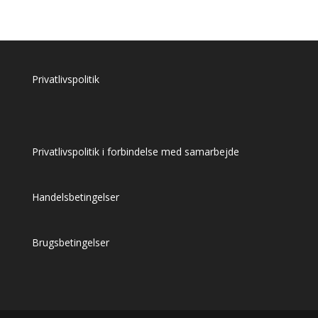
oprindelige
aktuelle
pris
pris
var:
er:
kr. 59,00.
kr. 44,00.
Privatlivspolitik
Privatlivspolitik i forbindelse med samarbejde
Handelsbetingelser
Brugsbetingelser