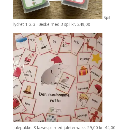
Spil
lydret 1-2-3 - æske med 3 spil
kr.
249,00
Den
Den
Julepakke: 3 læsespil med juletema
kr.
59,00
kr.
44,00