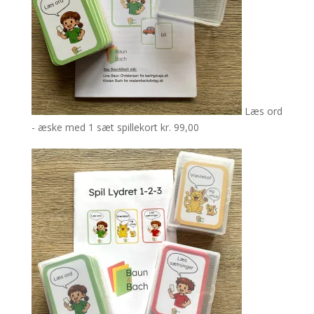
Læs ord
- æske med 1 sæt spillekort
kr.
99,00