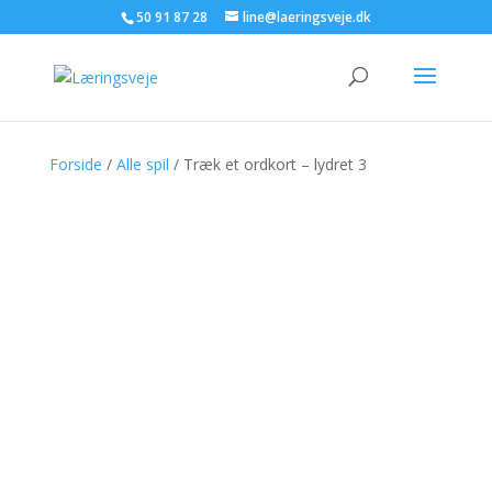
50 91 87 28
line@laeringsveje.dk
Forside
/
Alle spil
/ Træk et ordkort – lydret 3