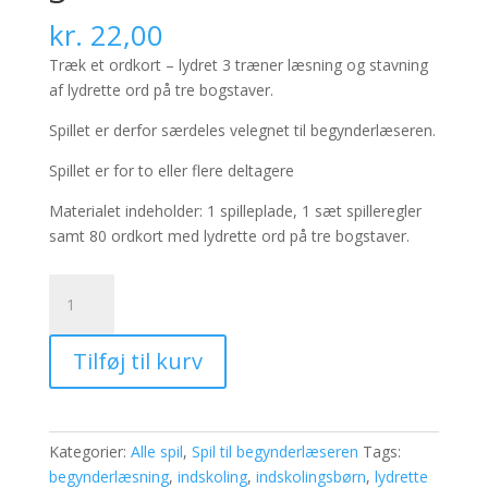
kr.
22,00
Træk et ordkort – lydret 3 træner læsning og stavning
af lydrette ord på tre bogstaver.
Spillet er derfor særdeles velegnet til begynderlæseren.
Spillet er for to eller flere deltagere
Materialet indeholder: 1 spilleplade, 1 sæt spilleregler
samt 80 ordkort med lydrette ord på tre bogstaver.
Træk
et
ordkort
Tilføj til kurv
-
lydret
3
antal
Kategorier:
Alle spil
,
Spil til begynderlæseren
Tags:
begynderlæsning
,
indskoling
,
indskolingsbørn
,
lydrette