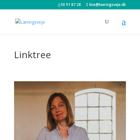
50 91 87 28
line@laeringsveje.dk
Linktree