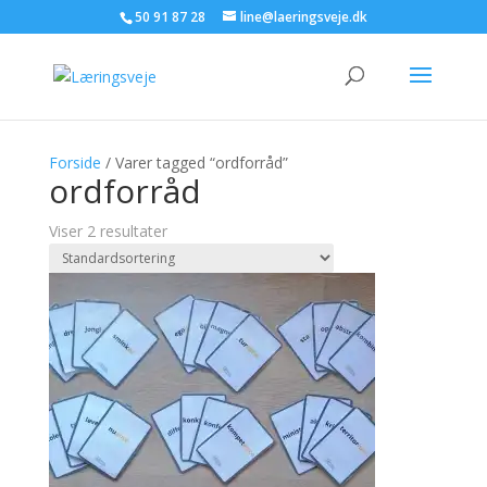
50 91 87 28
line@laeringsveje.dk
Forside
/ Varer tagged “ordforråd”
ordforråd
Viser 2 resultater