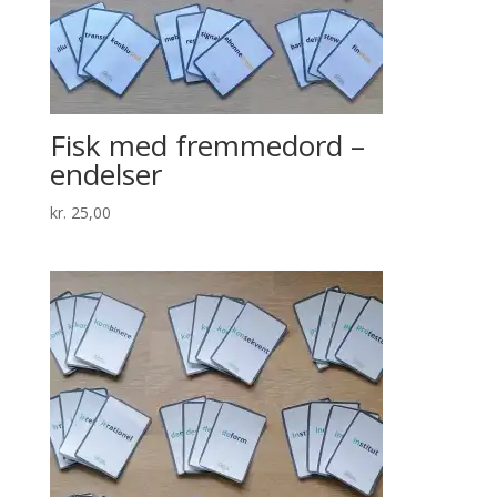
Fisk med fremmedord –
endelser
kr.
25,00