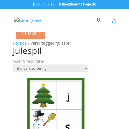
50 91 87 28
line@laeringsveje.dk
Tilbud!
Tilbud!
Tilbud!
Tilbud!
Forside
/ Varer tagged “julespil”
julespil
Viser 9 resultater