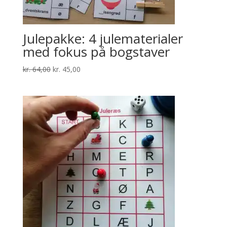
Julepakke: 4 julematerialer
med fokus på bogstaver
Den
Den
kr.
64,00
kr.
45,00
oprindelige
aktuelle
pris
pris
var:
er:
kr. 64,00.
kr. 45,00.