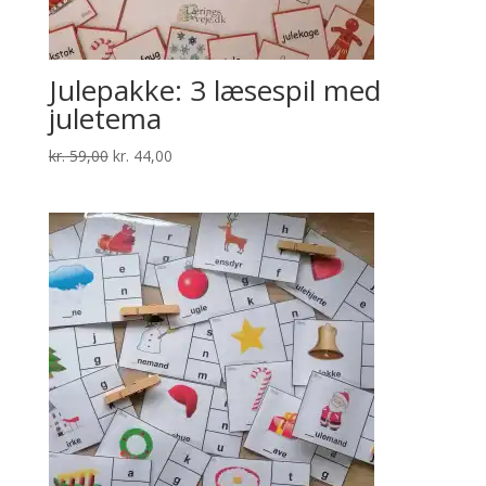
Julepakke: 3 læsespil med
juletema
Den
Den
kr.
59,00
kr.
44,00
oprindelige
aktuelle
pris
pris
var:
er:
kr. 59,00.
kr. 44,00.