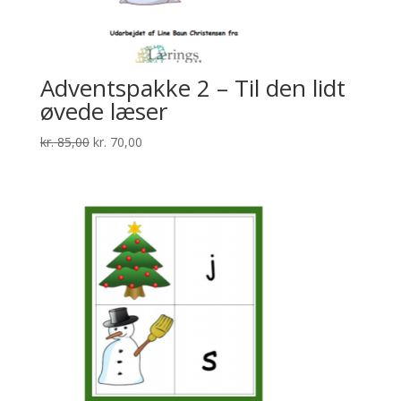
Adventspakke 2 – Til den lidt
øvede læser
Den
Den
kr.
85,00
kr.
70,00
oprindelige
aktuelle
pris
pris
var:
er:
kr. 85,00.
kr. 70,00.