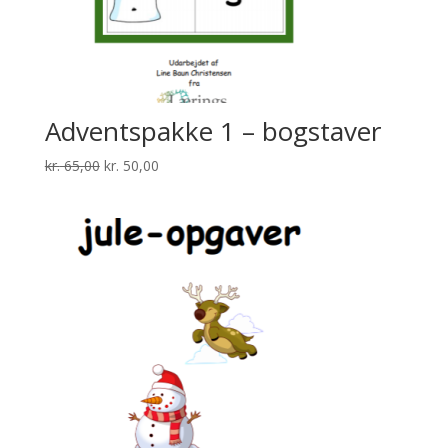
Adventspakke 1 – bogstaver
Den
Den
kr.
65,00
kr.
50,00
oprindelige
aktuelle
pris
pris
var:
er:
kr. 65,00.
kr. 50,00.