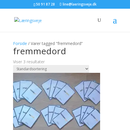
50 91 87 28
line@laeringsveje.dk
Forside
/ Varer tagged “fremmedord”
fremmedord
Viser 3 resultater