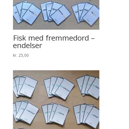
Fisk med fremmedord –
endelser
kr.
25,00