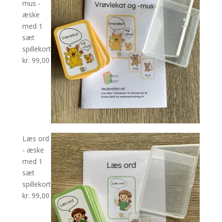
mus -
æske
med 1
sæt
spillekort
kr.
99,00
Læs ord
- æske
med 1
sæt
spillekort
kr.
99,00