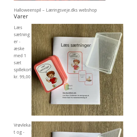
Halloweenspil – Læringsveje.dks webshop
Varer
Læs
sætning
er -
æske
med 1
sæt
spillekort
kr.
99,00
Vrøvleka
t og -