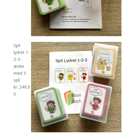
Spil
lydret 1-
2-3 -
æske
med 3
spil
kr.
249,0
0