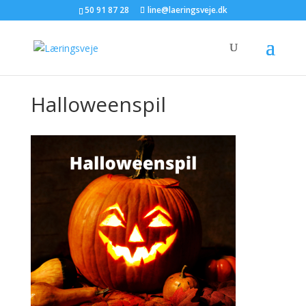
50 91 87 28
line@laeringsveje.dk
Halloweenspil