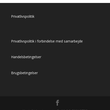
var:
er:
kr. 59,00.
kr. 44,00.
Privatlivspolitik
Privatlivspolitik i forbindelse med samarbejde
Handelsbetingelser
Brugsbetingelser