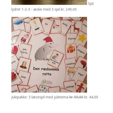
Spil
lydret 1-2-3 - æske med 3 spil
kr.
249,00
Den
Den
Julepakke: 3 læsespil med juletema
kr.
59,00
kr.
44,00
oprindelige
aktuelle
pris
pris